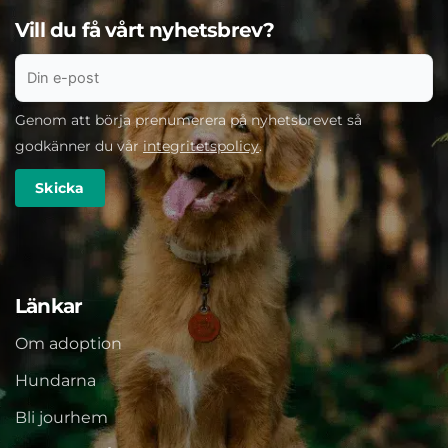
Vill du få vårt nyhetsbrev?
Genom att börja prenumerera på nyhetsbrevet så
godkänner du vår
integritetspolicy
.
Länkar
Om adoption
Hundarna
Bli jourhem