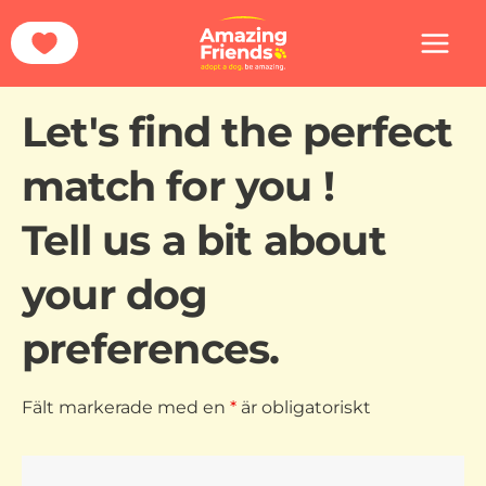
Hoppa
Hem
Adoption
till
innehåll
Let's find the perfect
match for you !
Tell us a bit about
your dog
preferences.
Fält markerade med en
*
är obligatoriskt