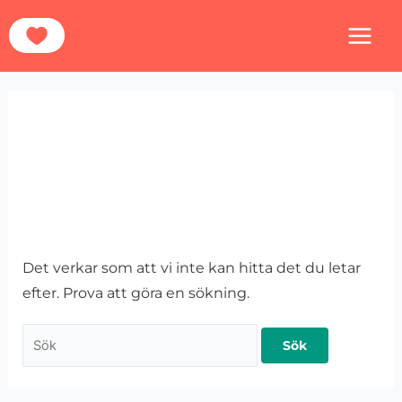
Hoppa
Sök
Hem
Hundarna
Sverige
Arvika
till
efter:
innehåll
Arvika
Det verkar som att vi inte kan hitta det du letar
efter. Prova att göra en sökning.