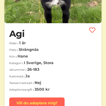
Agi
1 år
Ålder
Strängnäs
Plats
Hane
Kön
I Sverige, Stora
Kategori
26-183
Idnummer
Ja
Kastrerad
Nej
Testad med katt
3500 kr
Adoptionsavgift
Vill du adoptera mig?