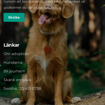
Genom att börja prenumerera på nyhetsbrevet så
godkänner du vår
integritetspolicy
.
Länkar
Om adoption
Hundarna
Bli jourhem
Skänk en gåva
Swisha: 123 413 0738