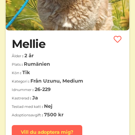
Mellie
2 år
Ålder
Rumänien
Plats
Tik
Kön
Från Uzunu, Medium
Kategori
26-229
Idnummer
Ja
Kastrerad
Nej
Testad med katt
7500 kr
Adoptionsavgift
Vill du adoptera mig?