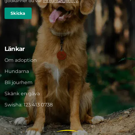
godkänner du vår
integritetspolicy
.
Länkar
Om adoption
Hundarna
Bli jourhem
Skänk en gåva
Swisha: 123 413 0738