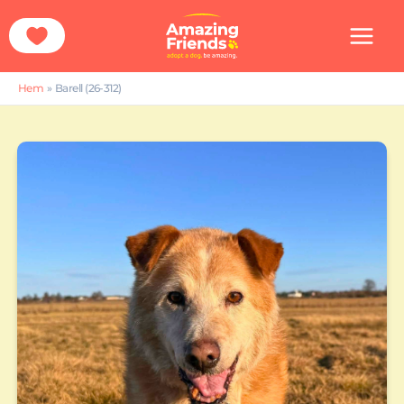
Hoppa
till
innehåll
Hem
Barell (26-312)