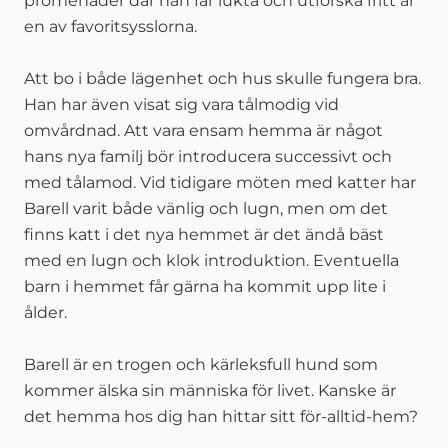
promenader där han får lukta och utforska fritt är
en av favoritsysslorna.
Att bo i både lägenhet och hus skulle fungera bra.
Han har även visat sig vara tålmodig vid
omvårdnad. Att vara ensam hemma är något
hans nya familj bör introducera successivt och
med tålamod. Vid tidigare möten med katter har
Barell varit både vänlig och lugn, men om det
finns katt i det nya hemmet är det ändå bäst
med en lugn och klok introduktion. Eventuella
barn i hemmet får gärna ha kommit upp lite i
ålder.
Barell är en trogen och kärleksfull hund som
kommer älska sin människa för livet. Kanske är
det hemma hos dig han hittar sitt för-alltid-hem?