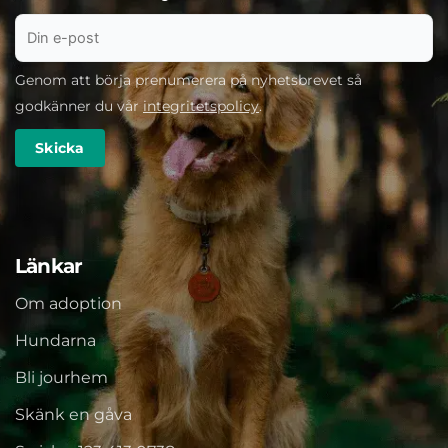
Genom att börja prenumerera på nyhetsbrevet så
godkänner du vår
integritetspolicy
.
Länkar
Om adoption
Hundarna
Bli jourhem
Skänk en gåva