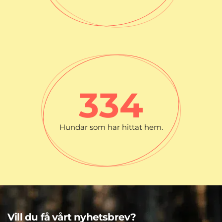
335
Hundar som har hittat hem.
Vill du få vårt nyhetsbrev?