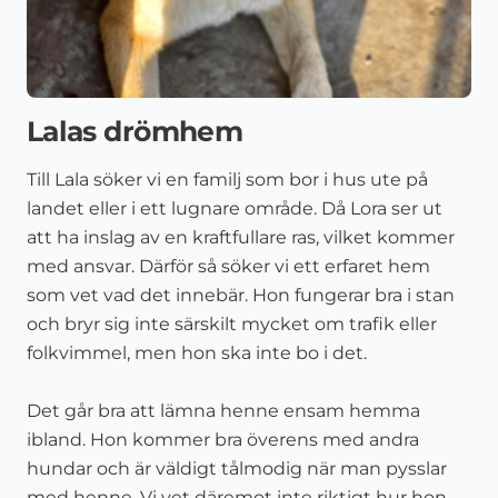
Lalas drömhem
Till Lala söker vi en familj som bor i hus ute på
landet eller i ett lugnare område. Då Lora ser ut
att ha inslag av en kraftfullare ras, vilket kommer
med ansvar. Därför så söker vi ett erfaret hem
som vet vad det innebär. Hon fungerar bra i stan
och bryr sig inte särskilt mycket om trafik eller
folkvimmel, men hon ska inte bo i det.
Det går bra att lämna henne ensam hemma
ibland. Hon kommer bra överens med andra
hundar och är väldigt tålmodig när man pysslar
med henne. Vi vet däremot inte riktigt hur hon