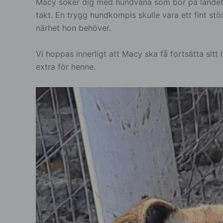
Macy söker dig med hundvana som bor på landet e
takt. En trygg hundkompis skulle vara ett fint s
närhet hon behöver.
Vi hoppas innerligt att Macy ska få fortsätta sitt
extra för henne.