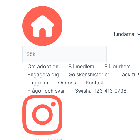
Hoppa
Search
till
for
innehåll
Hundarna
Om adoption
Bli medlem
Bli jourhem
Engagera dig
Solskenshistorier
Tack till!
Logga in
Om oss
Kontakt
Frågor och svar
Swisha: 123 413 0738