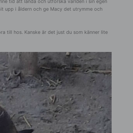
e tid att landa och utforska världen i sin egen
mmit upp i åldern och ge Macy det utrymme och
a till hos. Kanske är det just du som känner lite