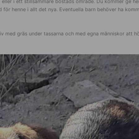
ller i ett stillsammare bostads område. Du kommer ge henn
töd för henne i allt det nya. Eventuella barn behöver ha ko
 liv med gräs under tassarna och med egna människor att hör