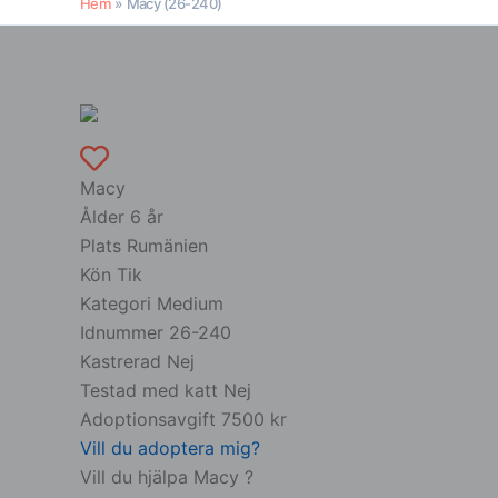
Hem
Macy (26-240)
Macy
Ålder
6 år
Plats
Rumänien
Kön
Tik
Kategori
Medium
Idnummer
26-240
Kastrerad
Nej
Testad med katt
Nej
Adoptionsavgift
7500 kr
Vill du adoptera mig?
Vill du hjälpa Macy ?