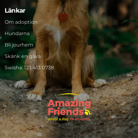
Länkar
Om adoption
Hundarna
Bli jourhem
Skänk en gåva
Swisha: 123 413 0738