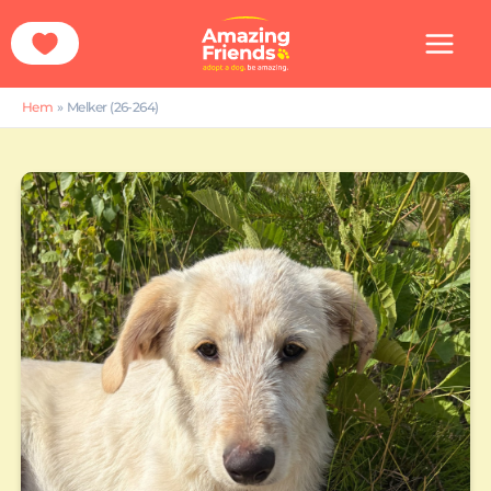
Hoppa
till
innehåll
Hem
Melker (26-264)