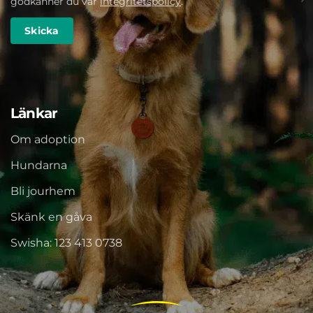
godkänner du vår
integritetspolicy
.
Länkar
Om adoption
Hundarna
Bli jourhem
Skänk en gåva
Swisha: 123 413 0738