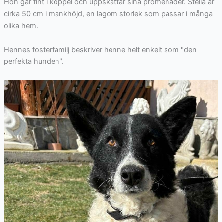
Hon går fint i koppel och uppskattar sina promenader. Stella är
cirka
50
cm i mankhöjd, en lagom storlek som passar i många
olika hem.
Hennes fosterfamilj beskriver henne helt enkelt som "den
perfekta hunden".