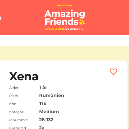
n
Xena
1 år
Ålder
Rumänien
Plats
Tik
Kön
Medium
Kategori
26-132
Idnummer
Ja
Kastrerad