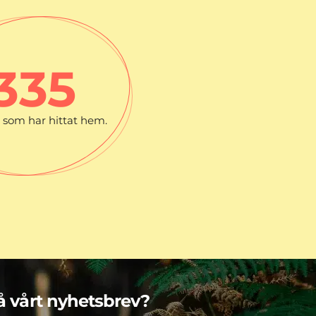
335
som har hittat hem.
få vårt nyhetsbrev?