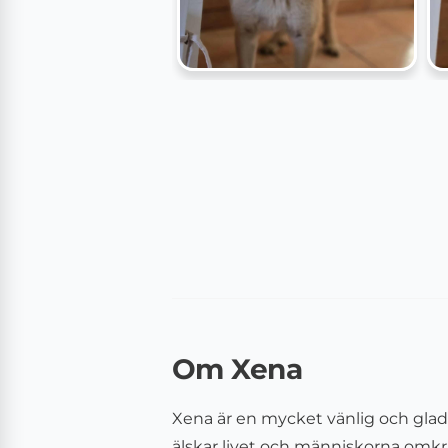
Om Xena
Xena är en mycket vänlig och glad 
älskar livet och människorna omkrin