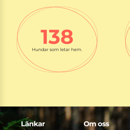
138
Hundar som letar hem.
Länkar
Om oss