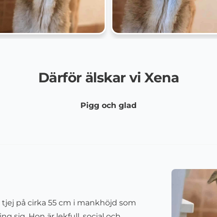
Därför älskar vi Xena
Pigg och glad
tjej på cirka
55
cm i mankhöjd som
g sig. Hon är lekfull, social och