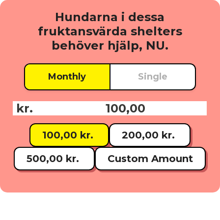
Hundarna i dessa
fruktansvärda shelters
behöver hjälp, NU.
Monthly
Single
kr.
Donationsbelopp:
100,00 kr.
200,00 kr.
500,00 kr.
Custom Amount