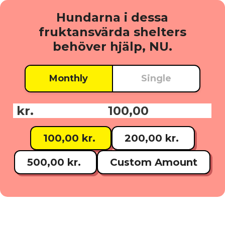
Hundarna i dessa
fruktansvärda shelters
behöver hjälp, NU.
Monthly
Single
kr.
Donationsbelopp:
100,00 kr.
200,00 kr.
500,00 kr.
Custom Amount