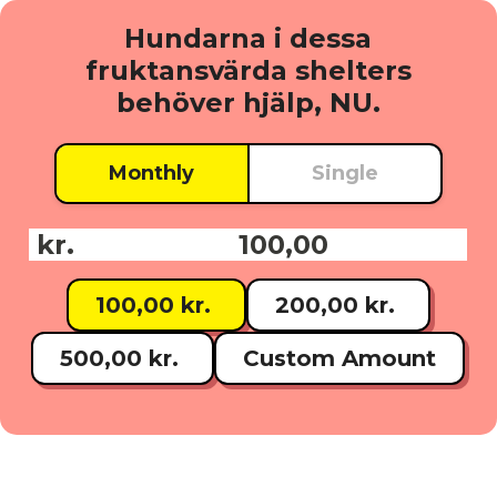
Hundarna i dessa
fruktansvärda shelters
behöver hjälp, NU.
Monthly
Single
kr.
Donationsbelopp:
100,00 kr.
200,00 kr.
500,00 kr.
Custom Amount