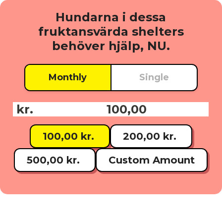
Hundarna i dessa
fruktansvärda shelters
behöver hjälp, NU.
Monthly
Single
kr.
Donationsbelopp:
100,00 kr.
200,00 kr.
500,00 kr.
Custom Amount