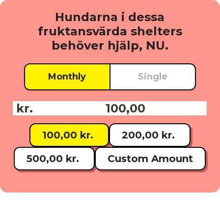
Hundarna i dessa
fruktansvärda shelters
behöver hjälp, NU.
Monthly
Single
kr.
Donationsbelopp:
100,00 kr.
200,00 kr.
500,00 kr.
Custom Amount