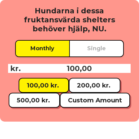
Hundarna i dessa
fruktansvärda shelters
behöver hjälp, NU.
Monthly
Single
kr.
Donationsbelopp:
100,00 kr.
200,00 kr.
500,00 kr.
Custom Amount