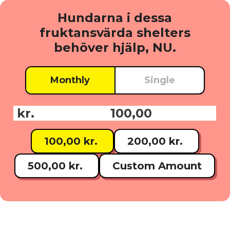
Hundarna i dessa
fruktansvärda shelters
behöver hjälp, NU.
Monthly
Single
kr.
Donationsbelopp:
100,00 kr.
200,00 kr.
500,00 kr.
Custom Amount