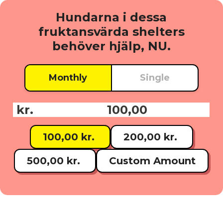
Hundarna i dessa
fruktansvärda shelters
behöver hjälp, NU.
Monthly
Single
kr.
Donationsbelopp:
100,00 kr.
200,00 kr.
500,00 kr.
Custom Amount