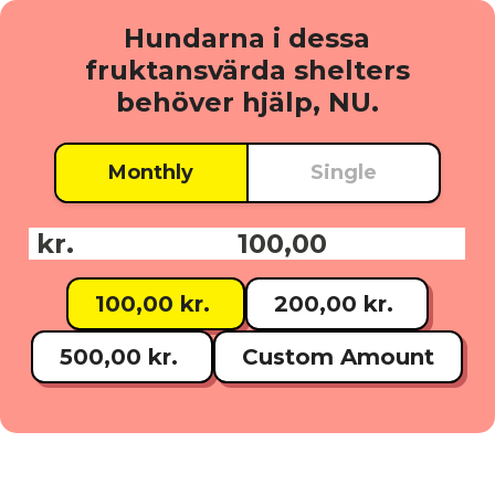
Hundarna i dessa
fruktansvärda shelters
behöver hjälp, NU.
Monthly
Single
kr.
Donationsbelopp:
100,00 kr.
200,00 kr.
500,00 kr.
Custom Amount