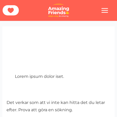
Hoppa
Sök
Hem
Ways To Help
Sponsor A Dog
till
efter:
innehåll
Sponsor a
dog
Lorem ipsum dolor iset.
Det verkar som att vi inte kan hitta det du letar
efter. Prova att göra en sökning.