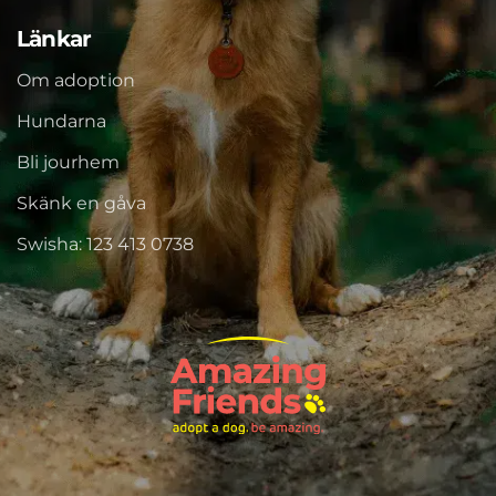
Länkar
Om adoption
Hundarna
Bli jourhem
Skänk en gåva
Swisha: 123 413 0738