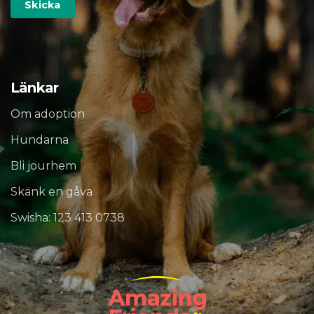
Länkar
Om adoption
Hundarna
Bli jourhem
Skänk en gåva
Swisha: 123 413 0738