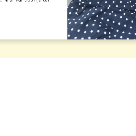
a fantastiska jourhem och adopt
 för en hund från Amazing Frien
na hjälpa alla de hundar som nu är lyckliga i sina hem.