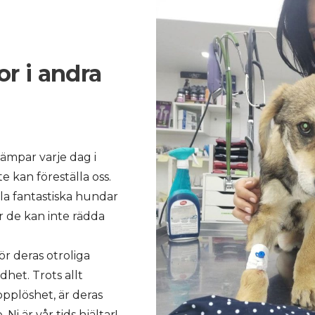
or i andra
ämpar varje dag i
e kan föreställa oss.
la fantastiska hundar
r de kan inte rädda
ör deras otroliga
et. Trots allt
opplöshet, är deras
i är vår tids hjältar!