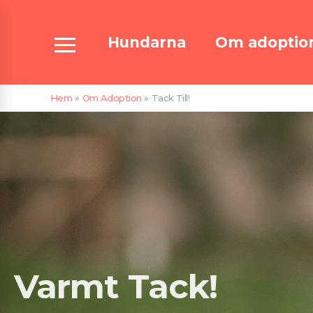
Hoppa
till
Hundarna
Om adoptio
innehåll
Hem
Om Adoption
Tack Till!
Varmt Tack!