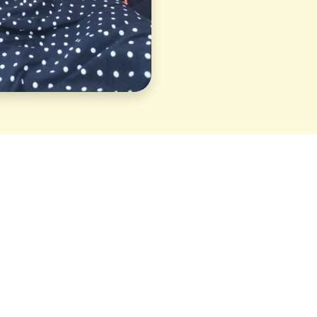
örer som väljer
ds."