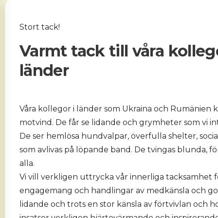
Stort tack!
Varmt tack till våra kolleg
länder
Våra kollegor i länder som Ukraina och Rumänien k
motvind. De får se lidande och grymheter som vi int
De ser hemlösa hundvalpar, överfulla shelter, socia
som avlivas på löpande band. De tvingas blunda, fö
alla.
Vi vill verkligen uttrycka vår innerliga tacksamhet f
engagemang och handlingar av medkänsla och godh
lidande och trots en stor känsla av förtvivlan och h
insatser verkligen hjärtevärmande och inspirerande. N