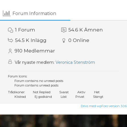
Forum Information
1
Forum
54.6 K
Ämnen
54.5 K
Inlägg
0
Online
910
Medlemmar
Vår nyaste medlem:
Veronica Stenström
Forum Icons:
Forum contains no unread posts
Forum contains unread posts
Trådikoner:
Not Replied
Svarat
Aktiv
Het
Klistrad
Ej godkänd
Löst
Privat
Stängt
Drivs med wpForo version 3.0.6