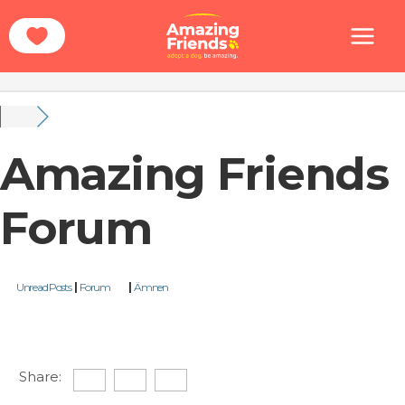
Hoppa
Hem
Forum
till
innehåll
Amazing Friends
Forum
Unread Posts
|
Forum
|
Ämnen
Share: