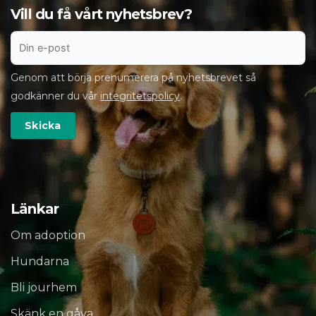
Vill du få vårt nyhetsbrev?
Genom att börja prenumerera på nyhetsbrevet så
godkänner du vår
integritetspolicy
.
Länkar
Om adoption
Hundarna
Bli jourhem
Skänk en gåva