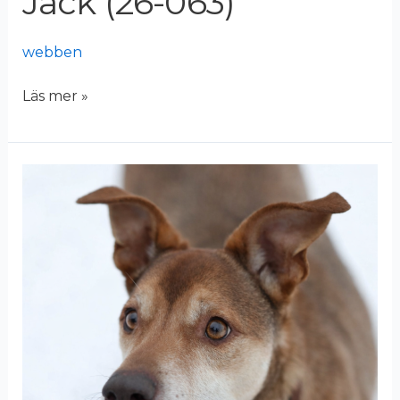
Jack (26-063)
webben
Läs mer »
Phoenix
(25-
260)