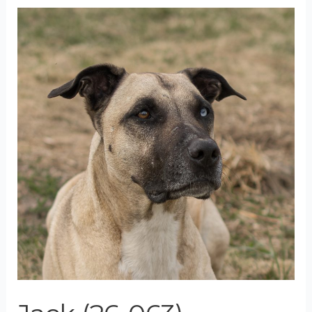
Jack
(26-
063)