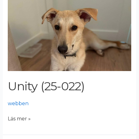
(25-
022)
Unity (25-022)
webben
Läs mer »