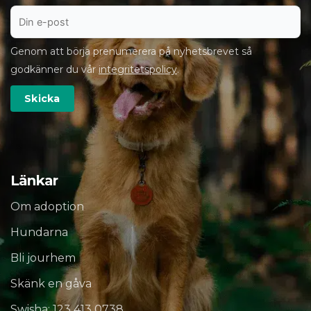
Genom att börja prenumerera på nyhetsbrevet så
godkänner du vår
integritetspolicy
.
Länkar
Om adoption
Hundarna
Bli jourhem
Skänk en gåva
Swisha: 123 413 0738