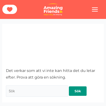
Hoppa
Sök
Hem
Hundarna
Sverige
Nynäshamn
till
efter:
innehåll
Nynäshamn
Det verkar som att vi inte kan hitta det du letar
efter. Prova att göra en sökning.