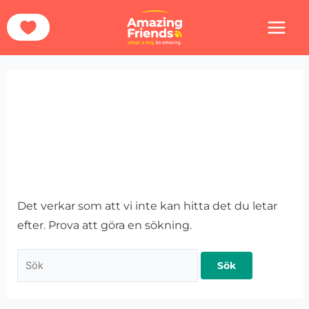
Hoppa
Sök
Hem
Hundarna
Sverige
Skellefteå
till
efter:
innehåll
Skellefteå
Det verkar som att vi inte kan hitta det du letar
efter. Prova att göra en sökning.