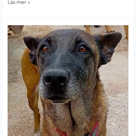
Läs mer »
Lajka
(26-
290)