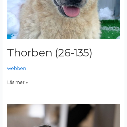
Thorben (26-135)
webben
Läs mer »
Hamish
(25-
259)