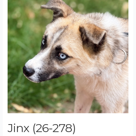
(26-
278)
Jinx (26-278)