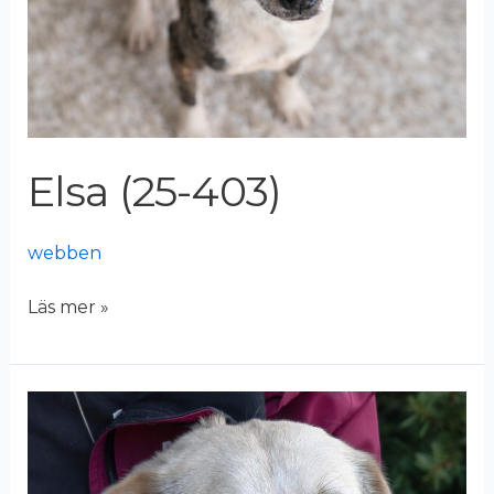
Elsa (25-403)
webben
Läs mer »
Gerda
(25-
389)