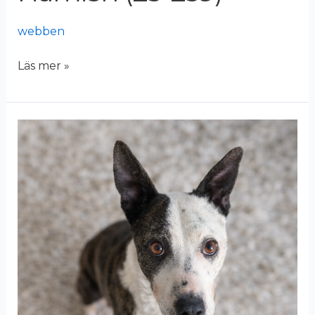
webben
Läs mer »
Elsa
(25-
403)