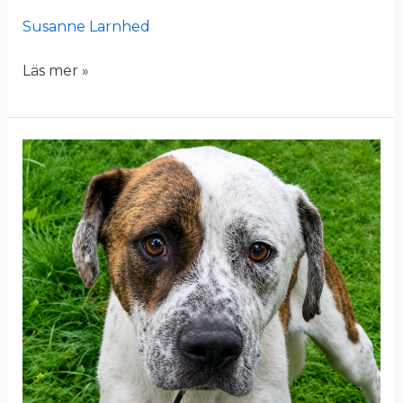
Susanne Larnhed
Läs mer »
Ringo
(26-
277)