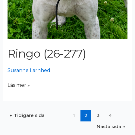
Ringo (26-277)
Susanne Larnhed
Läs mer »
←
Tidigare sida
1
2
3
4
Nästa sida
→