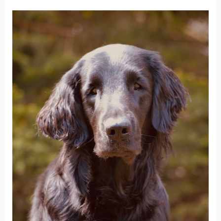
Vera
(26-
280)