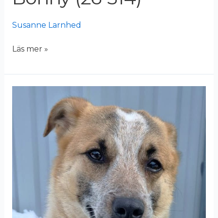
Susanne Larnhed
Läs mer »
Thorben
(26-
135)