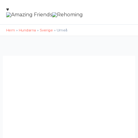
Hoppa
♥
till
innehåll
Hem
Hundarna
Sverige
Umeå
Umeå
Massimo
(26-