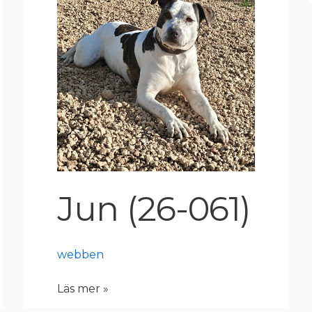
061)
Jun (26-061)
webben
Läs mer »