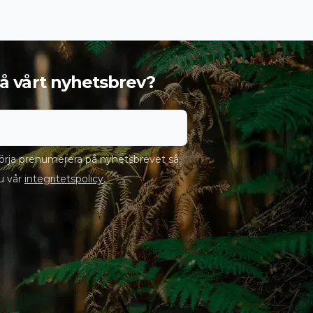
 få vårt nyhetsbrev?
rja prenumerera på nyhetsbrevet så
u vår
integritetspolicy
.