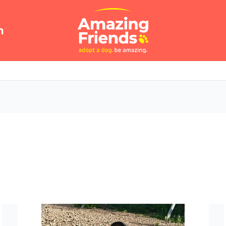
n
a
Jun
(26-