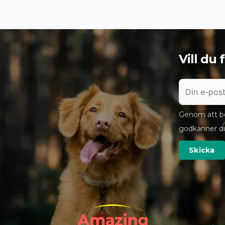
Vill du
Genom att bö
godkänner d