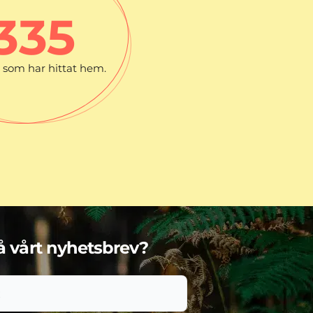
335
som har hittat hem.
få vårt nyhetsbrev?