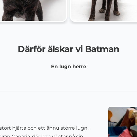
Därför älskar vi Batman
En lugn herre
tort hjärta och ett ännu större lugn.
Gran Canaria, där han väntar på sin