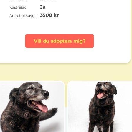
Ja
Kastrerad
3500 kr
Adoptionsavgift
Vill du adoptera mig?