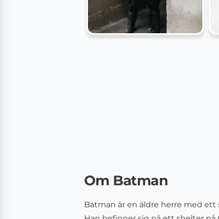
Om Batman
Batman är en äldre herre med ett s
Han befinner sig på ett shelter på 