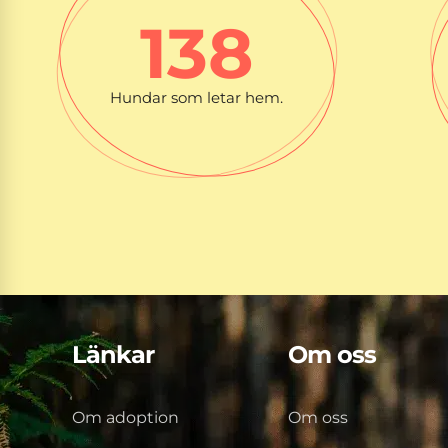
138
Hundar som letar hem.
Länkar
Om oss
Om adoption
Om oss