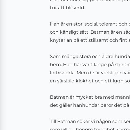
tur att bli sedd.
Han är en stor, social, tolerant och
och känsligt sätt. Batman är en s
knyter an på ett stillsamt och fint s
Som många stora och äldre hundar 
hem. Han har varit länge på sheltre
förbisedda. Men de är verkligen vär
en särskild klokhet och ett lugn s
Batman är mycket bra med människ
det gäller hanhundar beror det på 
Till Batman söker vi någon som ser 
som vill ge honom trygghet, värme