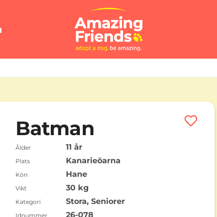
n
Batman
11 år
Ålder
Kanarieöarna
Plats
Hane
Kön
30 kg
Vikt
Stora, Seniorer
Kategori
26-078
Idnummer