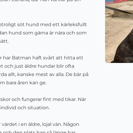
 otroligt söt hund med ett kärleksfullt
ådan hund som gärna är nära och som
ätt.
har Batman haft svårt att hitta ett
t och just äldre hundar blir ofta
da allt, kanske mest av alla. De bär på
om bara åren kan ge.
or och fungerar fint med tikar. När
individ och situation.
värdet i en äldre, lojal vän. Någon
 och den plats han så länge har