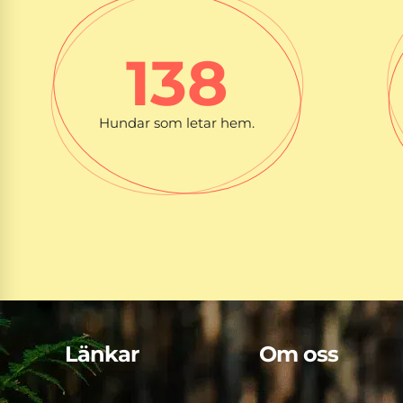
138
Hundar som letar hem.
Länkar
Om oss