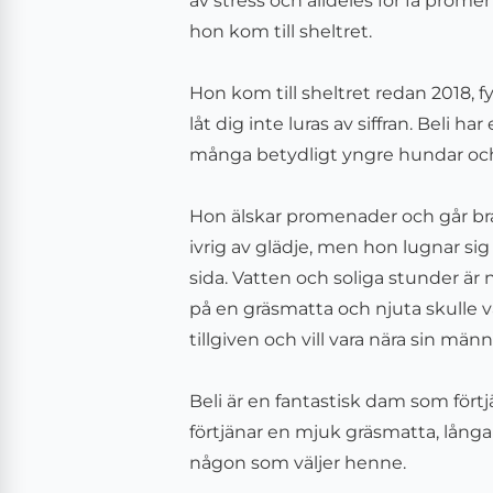
av stress och alldeles för få prome
hon kom till sheltret.
Hon kom till sheltret redan
2018
, 
låt dig inte luras av siffran. Beli h
många betydligt yngre hundar och 
Hon älskar promenader och går bra i
ivrig av glädje, men hon lugnar si
sida. Vatten och soliga stunder är n
på en gräsmatta och njuta skulle v
tillgiven och vill vara nära sin männ
Beli är en fantastisk dam som förtj
förtjänar en mjuk gräsmatta, lång
någon som väljer henne.