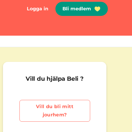
Logga in
Bli medlem
Vill du hjälpa Beli ?
Vill du bli mitt
jourhem?