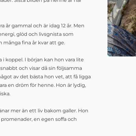
nader. Sista bilden på henne är när
fyra år gammal och är idag
12
år. Men
ar energi, glöd och livsgnista som
många fina år kvar att ge.
 koppel. I början kan hon vara lite
g snabbt och visar då sin följsamma
ågot av det bästa hon vet, att få ligga
ara en dröm för henne. Hon är lydig,
iska.
änar mer än ett liv bakom galler. Hon
a promenader, en egen soffa och