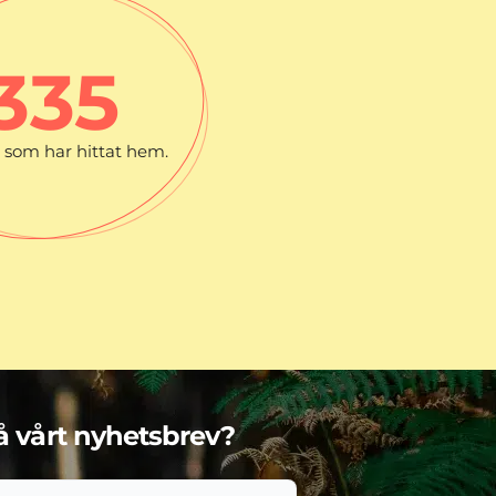
335
som har hittat hem.
få vårt nyhetsbrev?