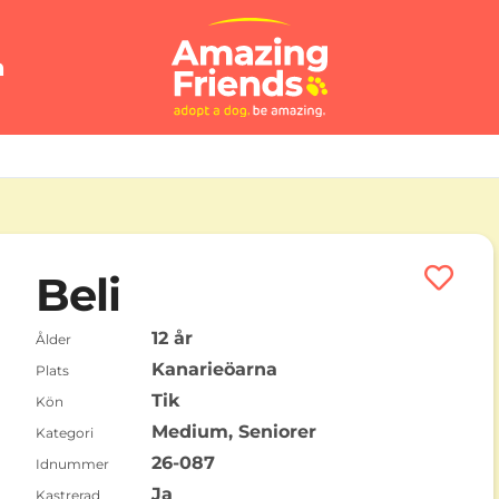
n
Beli
12 år
Ålder
Kanarieöarna
Plats
Tik
Kön
Medium, Seniorer
Kategori
26-087
Idnummer
Ja
Kastrerad