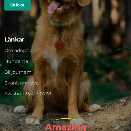
Länkar
Om adoption
Hundarna
Bli jourhem
Skänk en gåva
Swisha: 123 413 0738