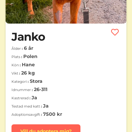
Janko
6 år
Ålder
Polen
Plats
Hane
Kön
26 kg
Vikt
Stora
Kategori
26-311
Idnummer
Ja
Kastrerad
Ja
Testad med katt
7500 kr
Adoptionsavgift
Vill du adoptera mig?