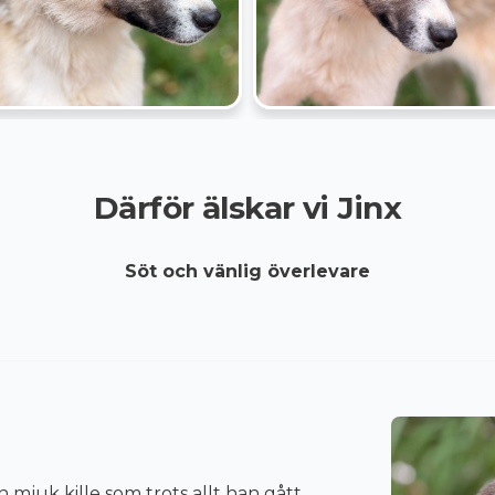
Därför älskar vi Jinx
Söt och vänlig överlevare
h mjuk kille som trots allt han gått