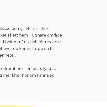
lskad och självklar är Jinxs
et så ett hem i lugnare område
id i världen" nu och för resten av
 behöver de kommit upp en bit i
renheter.
nx drömhem – en plats fylld av
ig mer låter honom känna sig