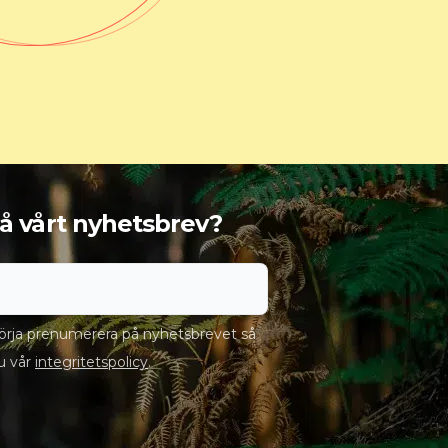
 få vårt nyhetsbrev?
rja prenumerera på nyhetsbrevet så
u vår
integritetspolicy
.