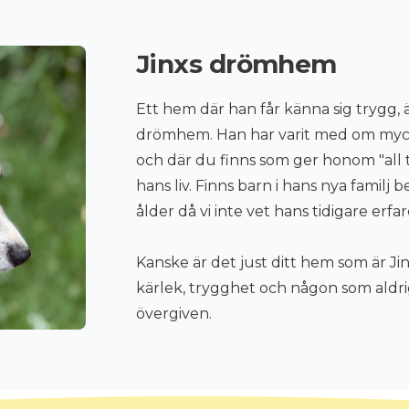
Jinxs drömhem
Ett hem där han får känna sig trygg, ä
drömhem. Han har varit med om myck
och där du finns som ger honom "all t
hans liv. Finns barn i hans nya familj
ålder då vi inte vet hans tidigare erfa
Kanske är det just ditt hem som är Ji
kärlek, trygghet och någon som aldr
övergiven.