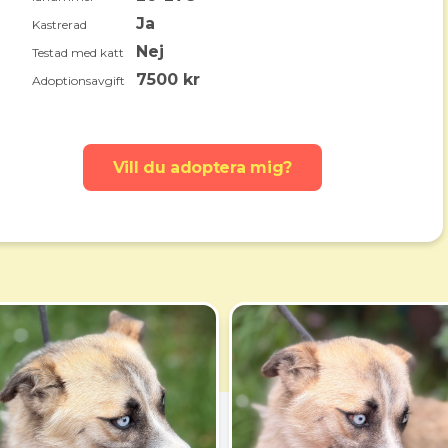
Ja
Kastrerad
Nej
Testad med katt
7500 kr
Adoptionsavgift
Vill du adoptera mig?