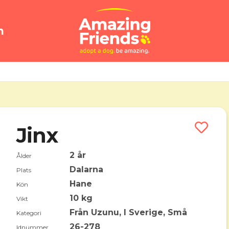
n
Jinx
2 år
Ålder
Dalarna
Plats
Hane
Kön
10 kg
Vikt
Från Uzunu, I Sverige, Små
Kategori
26-278
Idnummer