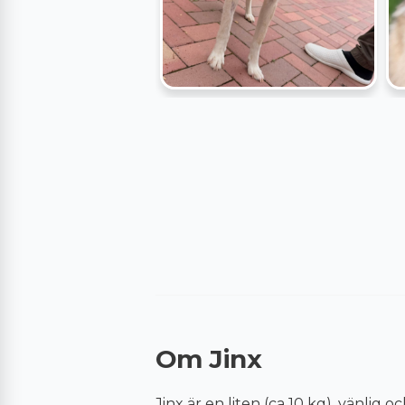
Om Jinx
Jinx är en liten (ca
10
kg), vänlig oc