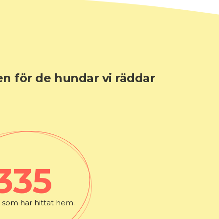
en för de hundar vi räddar
335
som har hittat hem.