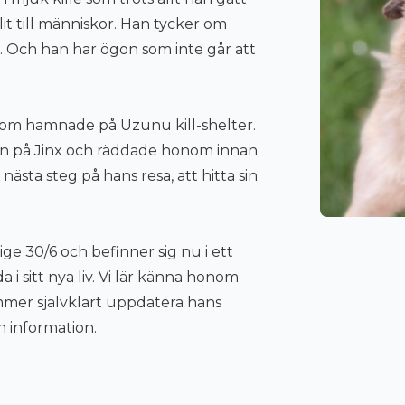
llit till människor. Han tycker om
. Och han har ögon som inte går att
x som hamnade på Uzunu kill-shelter.
syn på Jinx och räddade honom innan
 nästa steg på hans resa, att hitta sin
rige
30
/
6
och befinner sig nu i ett
 i sitt nya liv. Vi lär känna honom
mmer självklart uppdatera hans
 information.