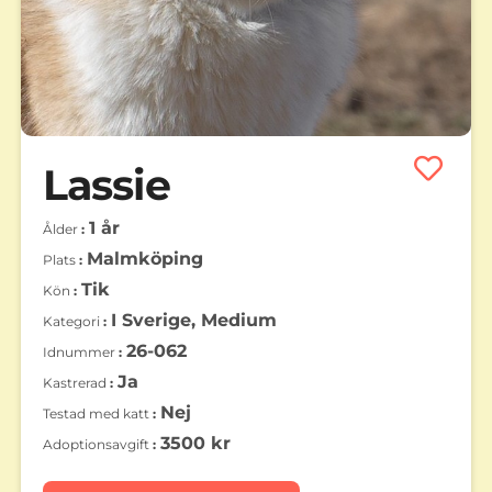
Lassie
1 år
Ålder
Malmköping
Plats
Tik
Kön
I Sverige, Medium
Kategori
26-062
Idnummer
Ja
Kastrerad
Nej
Testad med katt
3500 kr
Adoptionsavgift