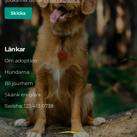
godkänner du vår
integritetspolicy
.
Länkar
Om adoption
Hundarna
Bli jourhem
Skänk en gåva
Swisha: 123 413 0738