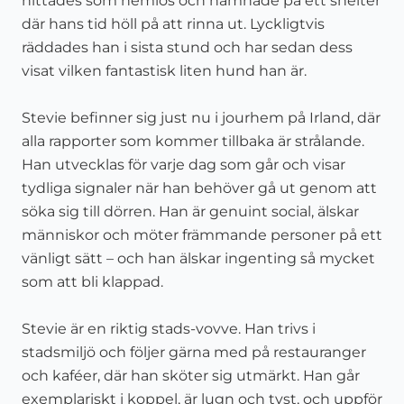
hittades som hemlös och hamnade på ett shelter
där hans tid höll på att rinna ut. Lyckligtvis
räddades han i sista stund och har sedan dess
visat vilken fantastisk liten hund han är.
Stevie befinner sig just nu i jourhem på Irland, där
alla rapporter som kommer tillbaka är strålande.
Han utvecklas för varje dag som går och visar
tydliga signaler när han behöver gå ut genom att
söka sig till dörren. Han är genuint social, älskar
människor och möter främmande personer på ett
vänligt sätt – och han älskar ingenting så mycket
som att bli klappad.
Stevie är en riktig stads-vovve. Han trivs i
stadsmiljö och följer gärna med på restauranger
och kaféer, där han sköter sig utmärkt. Han går
exemplariskt i koppel, är lugn och tyst, och uppför