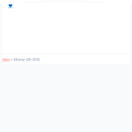
Hoppa
♥
till
innehåll
Hem
Mickey (26-309)