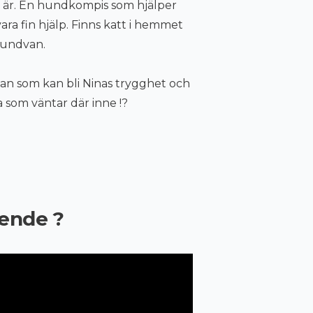
n är. En hundkompis som hjälper
vara fin hjälp. Finns katt i hemmet
hundvan.
n som kan bli Ninas trygghet och
 som väntar där inne !?
oende ?