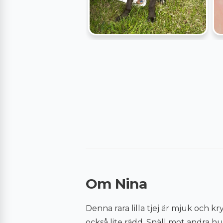
Om Nina
Denna rara lilla tjej är mjuk och kr
också lite rädd. Snäll mot andra h