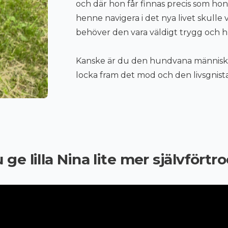
och där hon får finnas precis som ho
henne navigera i det nya livet skulle 
behöver den vara väldigt trygg och 
Kanske är du den hundvana människa
locka fram det mod och den livsgnista
 ge lilla Nina lite mer självförtr