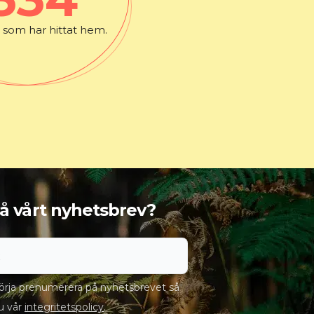
som har hittat hem.
 få vårt nyhetsbrev?
rja prenumerera på nyhetsbrevet så
u vår
integritetspolicy
.