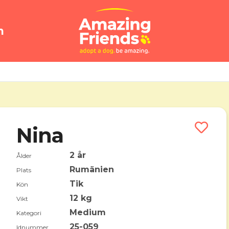
n
Nina
2 år
Ålder
Rumänien
Plats
Tik
Kön
12 kg
Vikt
Medium
Kategori
25-059
Idnummer