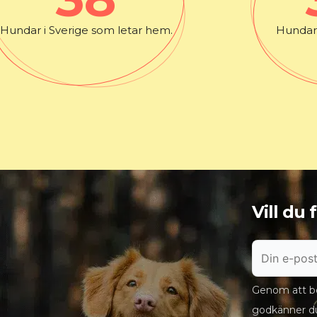
Hundar i Sverige som letar hem.
Hundar 
Vill du
Genom att bö
godkänner d