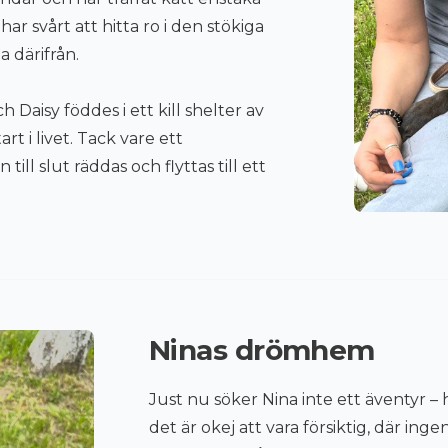
har svårt att hitta ro i den stökiga
 därifrån.
h Daisy föddes i ett kill shelter av
t i livet. Tack vare ett
ll slut räddas och flyttas till ett
Ninas drömhem
Just nu söker Nina inte ett äventyr – 
det är okej att vara försiktig, där ing