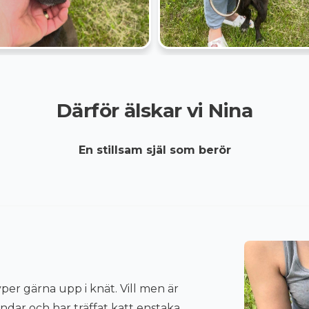
Därför älskar vi Nina
En stillsam själ som berör
yper gärna upp i knät. Vill men är
undar och har träffat katt enstaka