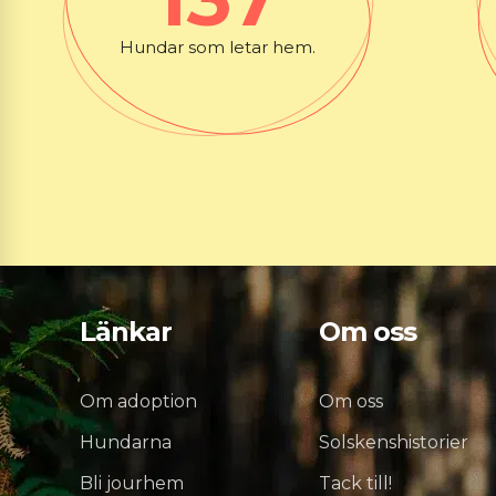
Hundar som letar hem.
Länkar
Om oss
Om adoption
Om oss
Hundarna
Solskenshistorier
Bli jourhem
Tack till!