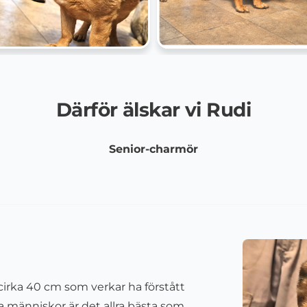
Därför älskar vi Rudi
Senior-charmör
cirka
40
cm som verkar ha förstått
ga människor är det allra bästa som