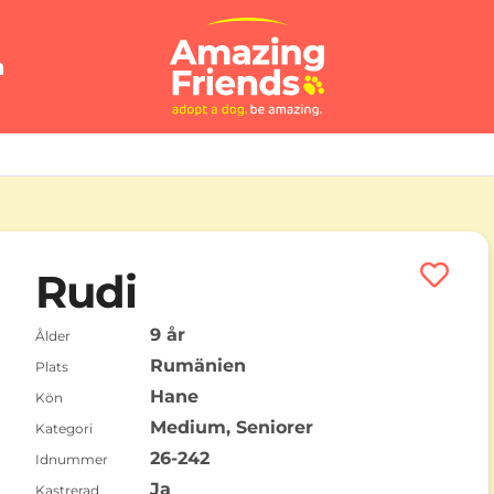
n
Rudi
9 år
Ålder
Rumänien
Plats
Hane
Kön
Medium, Seniorer
Kategori
26-242
Idnummer
Ja
Kastrerad