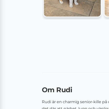
Om Rudi
Rudi är en charmig senior-kille på 
det där att närhet, lugn och vänli