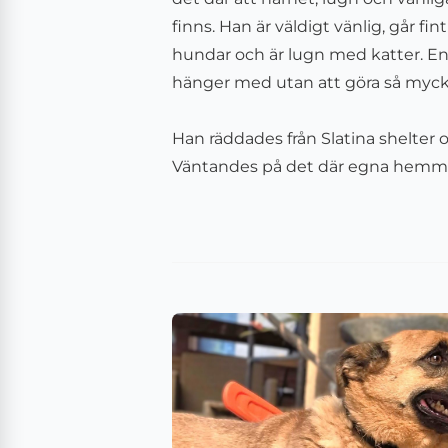
finns. Han är väldigt vänlig, går f
hundar och är lugn med katter. En
hänger med utan att göra så mycke
Han räddades från Slatina shelter oc
Väntandes på det där egna hemme