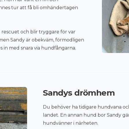
es tur att få bli omhändertagen
å rescuet och blir tryggare för var
, men Sandy är obekväm, förmodligen
 in med snara via hundfångarna.
Sandys drömhem
Du behöver ha tidigare hundvana och
landet. En annan hund bor Sandy gär
hundvänner i närheten.