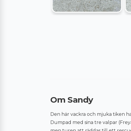
Om Sandy
Den här vackra och mjuka tiken har 
Dumpad med sina tre valpar (Freya, 
men turen att räddas till ett rescu