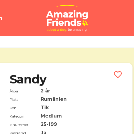
n
Sandy
2 år
Ålder
Rumänien
Plats
Tik
Kön
Medium
Kategori
25-199
Idnummer
Ja
Kastrerad