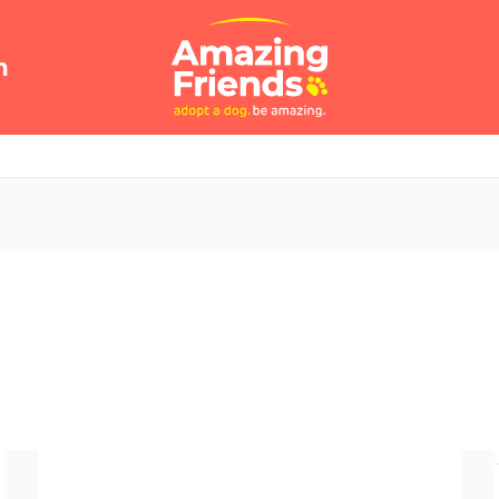
n
ing for home