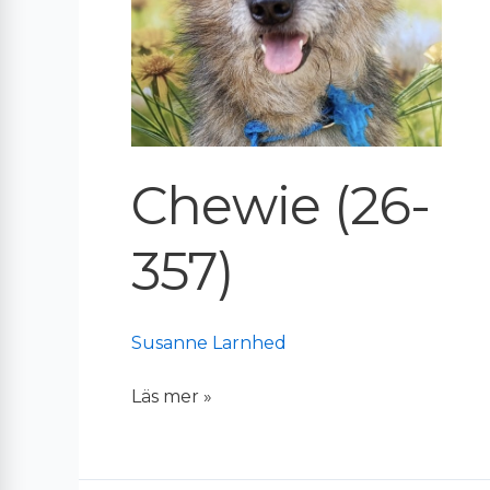
Chewie (26-
357)
Susanne Larnhed
Läs mer »