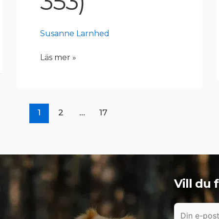
353)
Susanne Larnhed
Läs mer »
1
2
…
17
Vill du