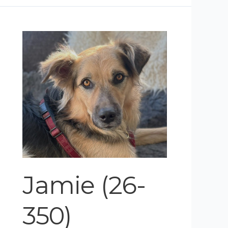
Jamie
(26-
350)
Jamie (26-
350)