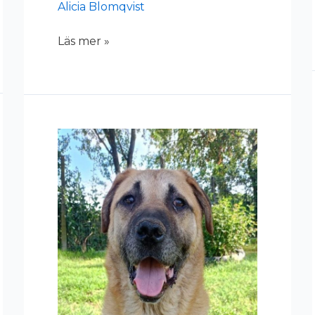
Alicia Blomqvist
Läs mer »
Leon
(26-
356)