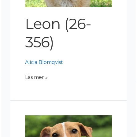
Leon (26-
356)
Alicia Blomqvist
Läs mer »
Nilo
(26-
268)