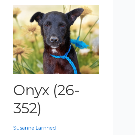
Onyx
(26-
352)
Onyx (26-
352)
Susanne Larnhed