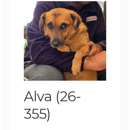
Alva
(26-
355)
Alva (26-
355)