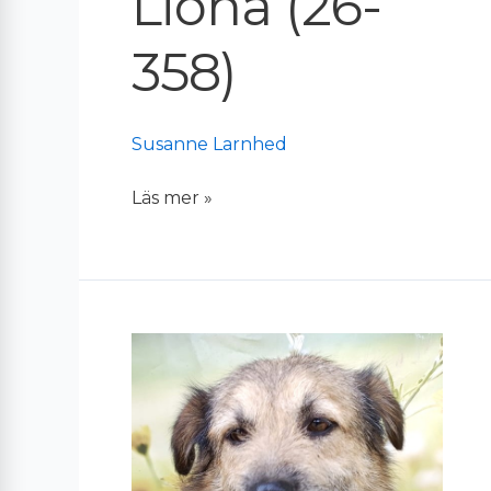
Liona (26-
358)
Susanne Larnhed
Läs mer »
Chewie
(26-
357)