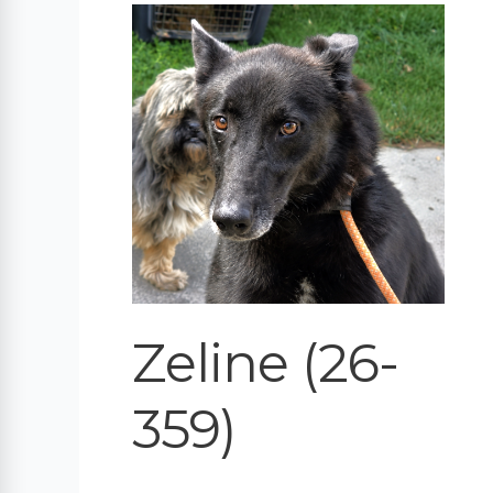
Zeline
(26-
359)
Zeline (26-
359)