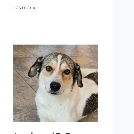
Läs mer »
Loke
(26-
351)