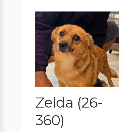
Zelda
(26-
360)
Zelda (26-
360)