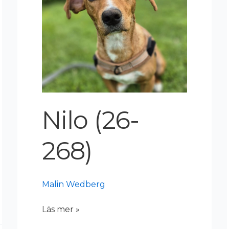
Nilo (26-
268)
Malin Wedberg
Läs mer »