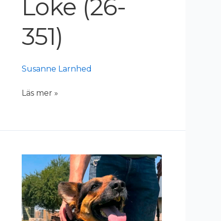
Loke (26-
351)
Susanne Larnhed
Läs mer »
Cassie
(26-
320)