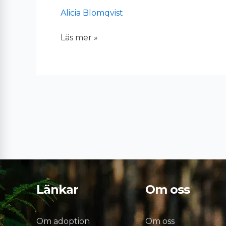
Alicia Blomqvist
Läs mer »
Länkar
Om oss
Om adoption
Om oss