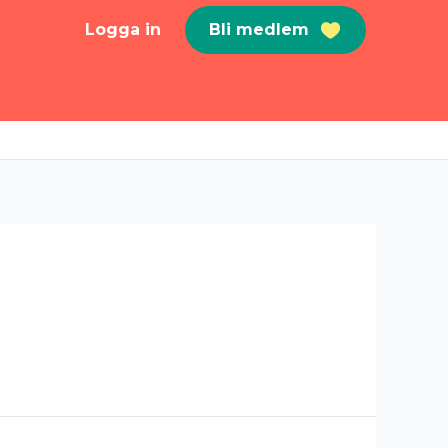
Logga in
Bli medlem
s