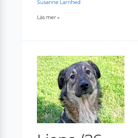
Susanne Larnhed
Läs mer »
Liona
(26-
358)