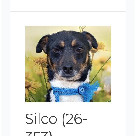
Silco
(26-
353)
Silco (26-