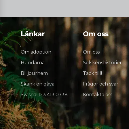
Länkar
Om oss
Om adoption
Om oss
Hundarna
Solskenshistorier
Bli jourhem
Tack till!
Skänk en gåva
Frågor och svar
Swisha: 123 413 0738
Kontakta oss