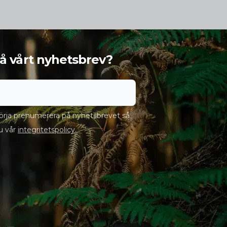
 få vårt nyhetsbrev?
rja prenumerera på nyhetsbrevet så
u vår
integritetspolicy
.