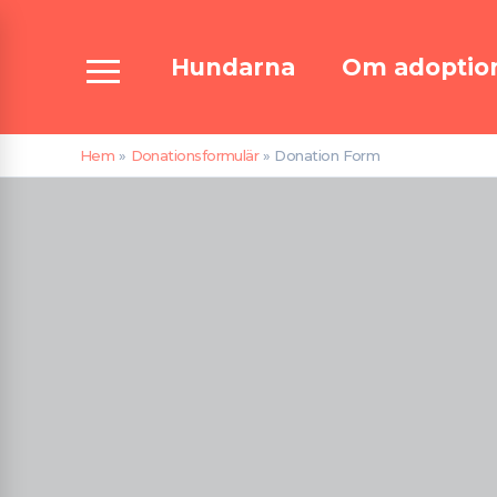
Hoppa
till
Hundarna
Om adoptio
innehåll
Hem
Donationsformulär
Donation Form