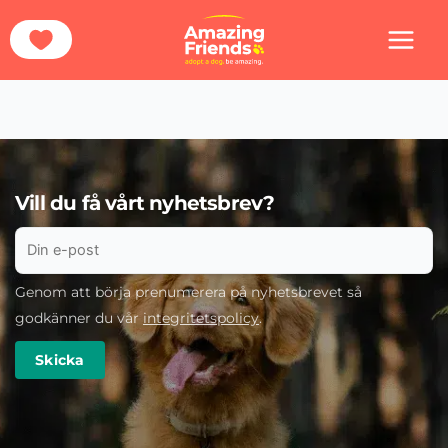
Hoppa
Hem
Donationsformulär
Sponsra Form
till
innehåll
Vill du få vårt nyhetsbrev?
Genom att börja prenumerera på nyhetsbrevet så
godkänner du vår
integritetspolicy
.