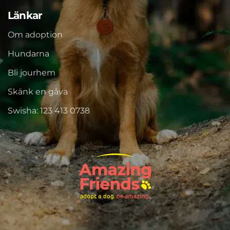
Länkar
Om adoption
Hundarna
Bli jourhem
Skänk en gåva
Swisha: 123 413 0738