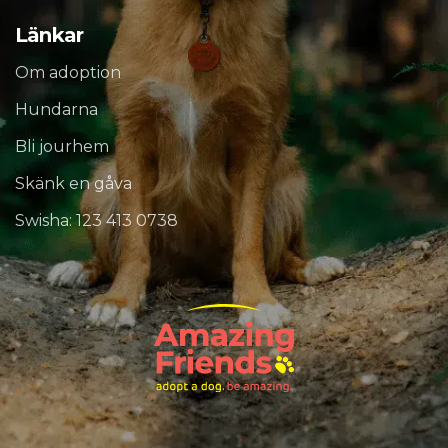
Länkar
Om adoption
Hundarna
Bli jourhem
Skänk en gåva
Swisha: 123 413 0738