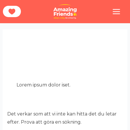
Hoppa
Sök
Hem
Ways To Help
Foods & Goods
till
efter:
innehåll
Foods &
Goods
Lorem ipsum dolor iset.
Det verkar som att vi inte kan hitta det du letar
efter. Prova att göra en sökning.