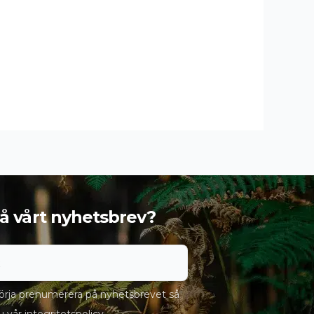
 få vårt nyhetsbrev?
rja prenumerera på nyhetsbrevet så