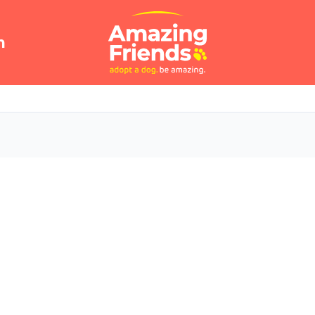
n
rial