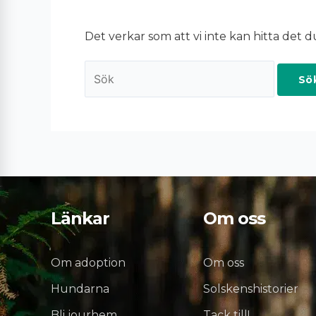
Det verkar som att vi inte kan hitta det d
Länkar
Om oss
Om adoption
Om oss
Hundarna
Solskenshistorier
Bli jourhem
Tack till!