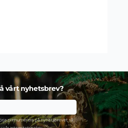
 få vårt nyhetsbrev?
rja prenumerera på nyhetsbrevet så