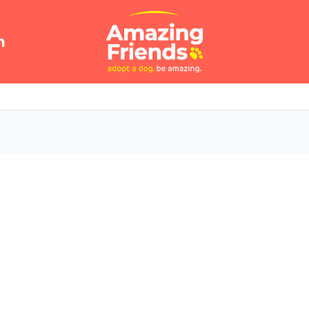
n
r time