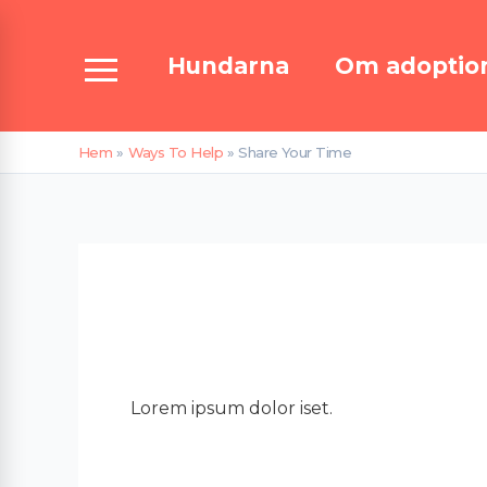
Hoppa
Sök
till
efter:
Hundarna
Om adoptio
innehåll
Hem
Ways To Help
Share Your Time
Share you
Lorem ipsum dolor iset.