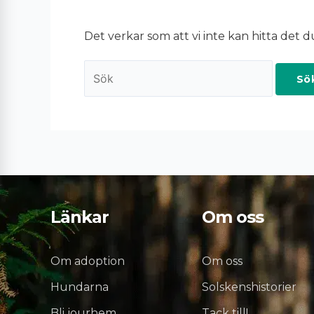
Det verkar som att vi inte kan hitta det d
Länkar
Om oss
Om adoption
Om oss
Hundarna
Solskenshistorier
Bli jourhem
Tack till!