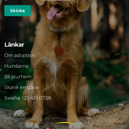
Länkar
Om adoption
Hundarna
Bli jourhem
Skänk en gåva
Swisha: 123 413 0738