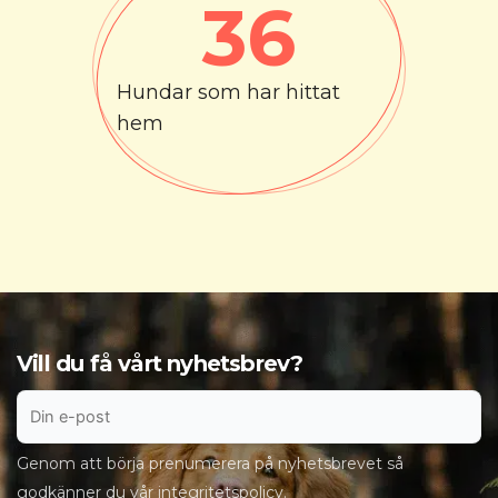
36
Hundar som har hittat
hem
Vill du få vårt nyhetsbrev?
Genom att börja prenumerera på nyhetsbrevet så
godkänner du vår
integritetspolicy
.