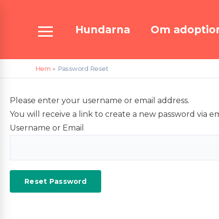
Hoppa
till
Hundarna
Om adoptio
innehåll
Hem
Password Reset
Please enter your username or email address.
You will receive a link to create a new password via em
Username or Email