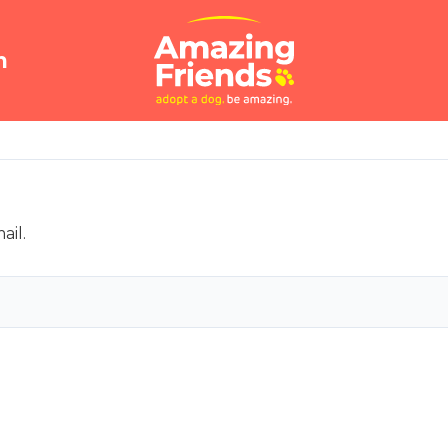
n
ail.