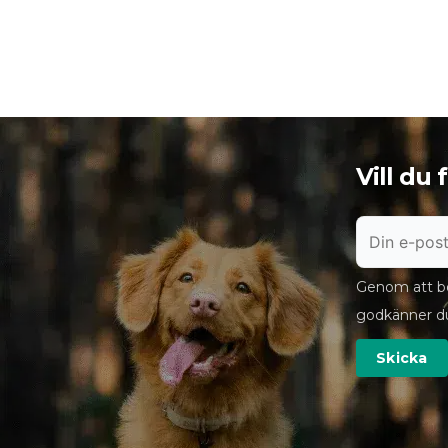
Vill du
Genom att bö
godkänner d