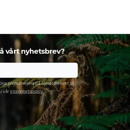
 få vårt nyhetsbrev?
rja prenumerera på nyhetsbrevet så
u vår
integritetspolicy
.