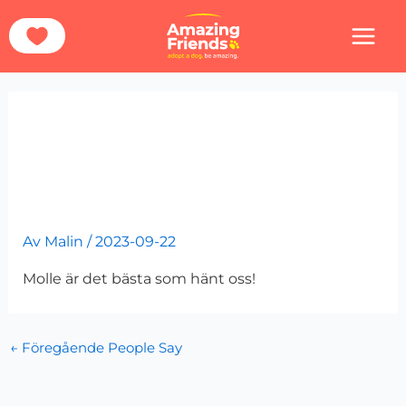
Hoppa
Hem
Hälsning Från Molles Familj
till
innehåll
Hälsning från
Molles familj
Av
Malin
/
2023-09-22
Molle är det bästa som hänt oss!
←
Föregående People Say