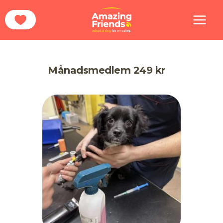
Hoppa
Hem
Hundgodis
till
innehåll
Månadsmedlem 249 kr