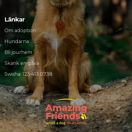
Länkar
Om adoption
Hundarna
Bli jourhem
Skänk en gåva
Swisha: 123 413 0738